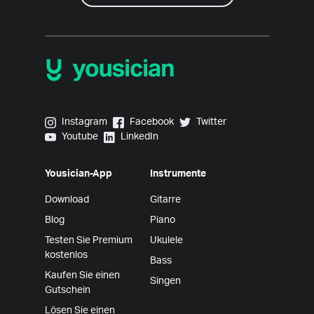
Yousician on Instagram
Yousician on Facebook
Yousician on Twitter
Instagram
Facebook
Twitter
Yousician on Youtube
Yousician on LinkedIn
Youtube
LinkedIn
Yousician-App
Instrumente
Download
Gitarre
Blog
Piano
Testen Sie Premium
Ukulele
kostenlos
Bass
Kaufen Sie einen
Singen
Gutschein
Lösen Sie einen