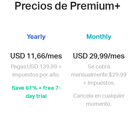
Precios de Premium+
USD 11,66/mes
USD 29,99/mes
Pagas USD 139,99 +
Se cobra
impuestos por año.
mensualmente $29.99
+ impuestos.
Save 61% + free 7-
Cancela en cualquier
day trial
momento.