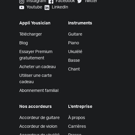
Yousician on Instagram
Yousician on Facebook
Yousician on Twitter
Instagram
Facebook
Twitter
Yousician on Youtube
Yousician on LinkedIn
Youtube
LinkedIn
Appli Yousician
Instruments
Télécharger
Guitare
Blog
Piano
Essayer Premium
Ukulélé
gratuitement
Basse
Acheter un cadeau
Chant
Utiliser une carte
cadeau
Abonnement familial
Nos accordeurs
L'entreprise
Accordeur de guitare
À propos
Accordeur de violon
Carrières