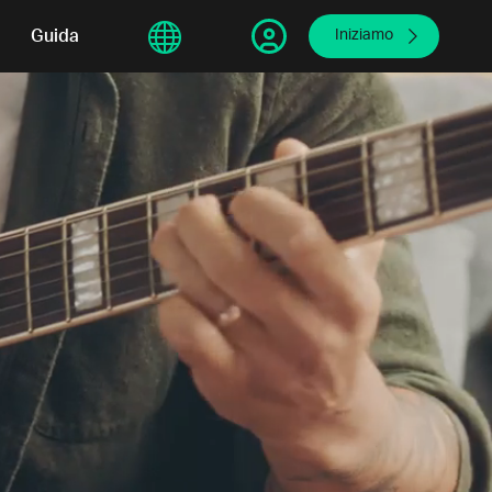
sphere
Guida
繁體中文
Iniziamo