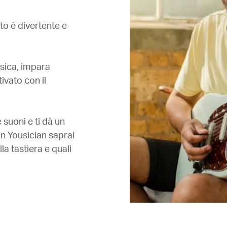
o è divertente e
usica, impara
ivato con il
 suoni e ti dà un
n Yousician saprai
a tastiera e quali