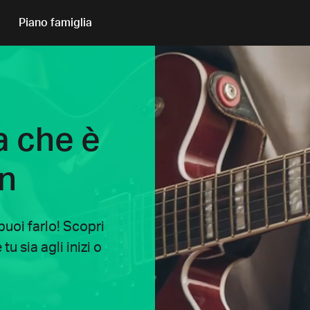
Piano famiglia
a che è
an
uoi farlo! Scopri
u sia agli inizi o