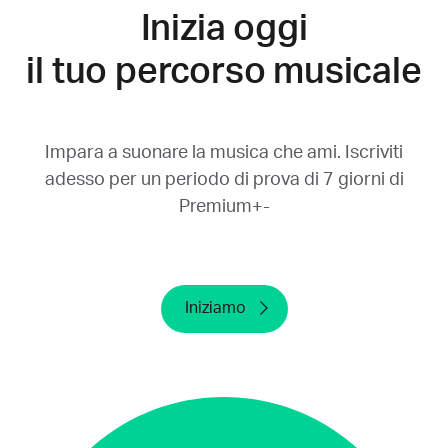
Inizia oggi
Disinstallando Yousician dal tuo dispositivo o
cancellando l'account non verrà annullata la
il tuo percorso musicale
prova gratuita. Annullala almeno 24 ore
prima del termine del periodo di prova. Se la
annulli dopo tale termine non potremo
corrisponderti un rimborso.
Impara a suonare la musica che ami. Iscriviti
adesso per un periodo di prova di 7 giorni di
Premium+-
Iniziamo