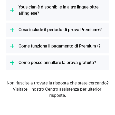
Con Yousician potrai prepararti per la tua
accordi e melodie e ti fa sapere in tempo
propria vita più musicale.
prima lezione in pochi minuti. Le nostre
Yousician è disponibile in altre lingue oltre
reale come stai andando. È un modo facile e
lezioni realizzate accuratamente e con i
all'inglese?
divertente per imparare la tecnica, fare
consigli di esperti di musica ti spiegheranno
pratica con nuovi brani e mettere alla prova
Certo! Puoi imparare a suonare la chitarra in
tutto quello che devi sapere per imparare a
le tue abilità senza costose lezioni di musica.
inglese, spagnolo, francese, tedesco,
Cosa include il periodo di prova Premium+?
suonare uno strumento.
olandese, italiano, russo, portoghese
Nel periodo di prova gratuito è inclusa tutta
brasiliano, giapponese e cinese (semplificato
Ti insegneremo le basi dello strumento che
l'offerta Premium+, potrai suonare senza
Come funziona il pagamento di Premium+?
o tradizionale).
vuoi imparare a suonare, ad esempio come
limiti di tempo, accedere a tutta la nostra
impostare le dita, leggere la musica e la
Al termine del periodo di prova gratuita di 7
libreria di lezioni e brani popolari, nonché a
teoria musicale. Mano a mano che
giorni ti verrà addebitato l'importo indicato,
Come posso annullare la prova gratuita?
tutti gli strumenti (chitarra, ukulele,
progredisci, apprenderai aspetti tecnici
oltre alle eventuali tasse. Se non desideri
pianoforte, basso e voce).
Dipende da dove l'hai attivata, su iTunes
sempre più complessi. È ideale per tutti i
acquistare Premium+, annulla l'abbonamento
(iOS), Google Play (Android) o sul nostro sito
livelli: da chi parte da zero a quelli più
almeno 24 ore prima del termine della prova
Non riuscite a trovare la risposta che state cercando?
Web con carta di credito o PayPal. Se l'hai
avanzati.
gratuita. Premium+ è disponibile come piano
Visitate il nostro
Centro assistenza
per ulteriori
attivata da iTunes o Google Play, dovrai
mensile o annuale.
risposte.
annullarla nelle relative app.
Se non sai dove hai attivato la prova gratuita,