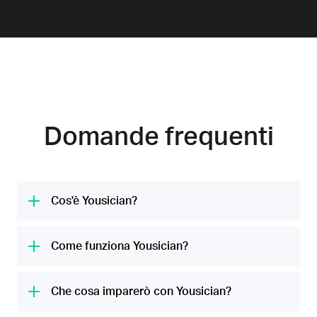
Domande frequenti
Cos'è Yousician?
Yousician è la piattaforma per imparare la
musica numero uno al mondo. Desideriamo
Come funziona Yousician?
che tutti scoprano il proprio potenziale
Yousician ascolta con il microfono del tuo
musicale con lezioni divertenti per chitarra,
dispositivo mentre suoni uno strumento o
Che cosa imparerò con Yousician?
ukulele, pianoforte, basso e voce. Ogni mese
canti. L'app ti guida mentre impari note,
aiutiamo 20 milioni di persone a rendere la