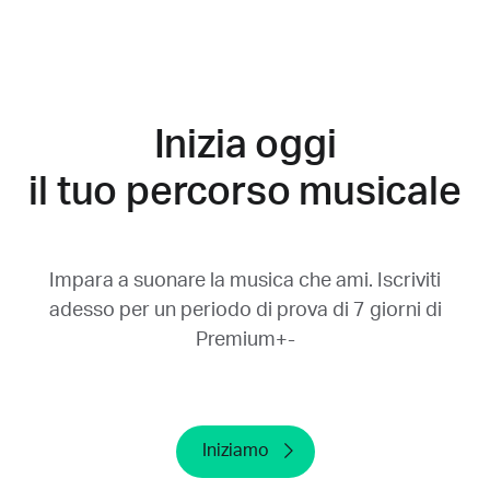
accedi al tuo account sul nostro sito Web.
Nella pagina Il mio account, scorri fino alla
sezione relativa all'abbonamento per
conoscere il fornitore utilizzato.
Inizia oggi
Disinstallando Yousician dal tuo dispositivo o
cancellando l'account non verrà annullata la
il tuo percorso musicale
prova gratuita. Annullala almeno 24 ore
prima del termine del periodo di prova. Se la
annulli dopo tale termine non potremo
corrisponderti un rimborso.
Impara a suonare la musica che ami. Iscriviti
adesso per un periodo di prova di 7 giorni di
Premium+-
Iniziamo