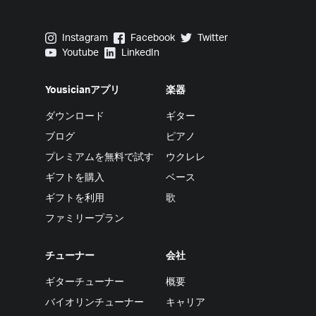
Yousician on Instagram
Yousician on Facebook
Yousician on Twitter
Instagram
Facebook
Twitter
Yousician on Youtube
Yousician on LinkedIn
Youtube
LinkedIn
Yousicianアプリ
楽器
ダウンロード
ギター
ブログ
ピアノ
プレミアムを無料で試す
ウクレレ
ギフトを購入
ベース
ギフトを利用
歌
ファミリープラン
チューナー
会社
ギターチューナー
概要
バイオリンチューナー
キャリア