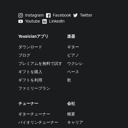
Yousician on Instagram
Yousician on Facebook
Yousician on Twitter
Instagram
Facebook
Twitter
Yousician on Youtube
Yousician on LinkedIn
Youtube
LinkedIn
Yousicianアプリ
楽器
ダウンロード
ギター
ブログ
ピアノ
プレミアムを無料で試す
ウクレレ
ギフトを購入
ベース
ギフトを利用
歌
ファミリープラン
チューナー
会社
ギターチューナー
概要
バイオリンチューナー
キャリア