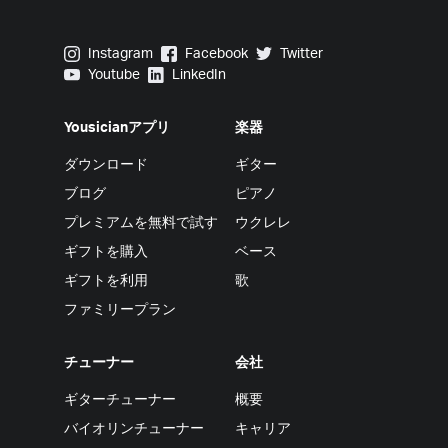
Yousician on Instagram
Yousician on Facebook
Yousician on Twitter
Instagram
Facebook
Twitter
Yousician on Youtube
Yousician on LinkedIn
Youtube
LinkedIn
Yousicianアプリ
楽器
ダウンロード
ギター
ブログ
ピアノ
プレミアムを無料で試す
ウクレレ
ギフトを購入
ベース
ギフトを利用
歌
ファミリープラン
チューナー
会社
ギターチューナー
概要
バイオリンチューナー
キャリア