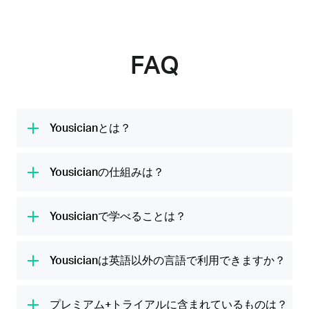
FAQ
Yousicianとは？
Yousicianは世界No.1の音楽学習プラットフォ
ームです。私たちはあらゆる人々の音楽の可能
Yousicianの仕組みは？
性を引き出したいと考えています。楽しい音楽
Yousicianはお使いのデバイスのマイクを使用
のレッスンを通じて、ギター、ウクレレ、ピア
して、あなたの演奏や歌を聴き取ります。アプ
Yousicianで学べることは？
ノ、ベース、歌を学ぶことができます。毎月
リは音符、コード、メロディーの学習方法をガ
2000万の人々の音楽生活をサポートしていま
Yousicianではチューニングを完了した後、初
イドし、あなたの演奏や歌の評価をリアルタイ
す。
回レッスンを数分で開始できます。慎重に設計
Yousicianは英語以外の言語で利用できますか？
ムに知らせます。高額な音楽レッスンを受けな
されたレッスンプランには楽器を学ぶために必
くても、楽しく簡単にテクニックを学び、新し
はい。英語、スペイン語、フランス語、ドイツ
要なものがすべて揃っています。これは音楽の
い曲を練習し、自分のスキルを試すことができ
語、オランダ語、イタリア語、ロシア語、ポル
プレミアム+トライアルに含まれているものは？