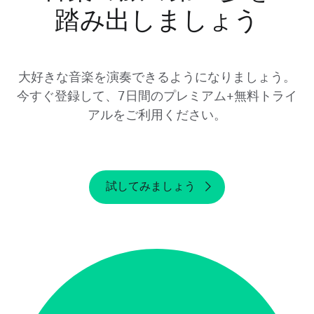
場合は、当社のウェブサイトからお使いのアカ
踏み出しましょう
ウントにログインしてください。マイアカウン
トページで「サブスクリプション」セクション
が表示されるまで下にスクロールし、使用した
プロバイダーを確認してください。
大好きな音楽を演奏できるようになりましょう。
今すぐ登録して、7日間のプレミアム+無料トライ
デバイスからYousicianをアンインストールし
アルをご利用ください。
たり、アカウントを削除したりしても、無料ト
ライアルはキャンセルされないことにご注意く
ださい。無料トライアルが終了する24時間前
までにキャンセルする必要があります。トライ
アル期間が終了してからキャンセルした場合、
試してみましょう
払い戻しを受けることはできません。