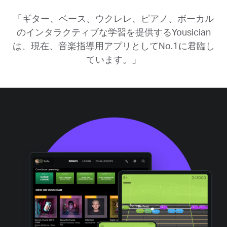
「ギター、ベース、ウクレレ、ピアノ、ボーカル
のインタラクティブな学習を提供するYousician
は、現在、音楽指導用アプリとしてNo.1に君臨し
ています。」