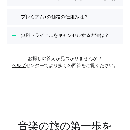
専門家の意見に基づいています。
ます。
トガル語（ブラジル）、日本語、中国語（簡体
プレミアム+トライアルには、プレミアム+で
字または繁体字）でギターを学ぶことができま
どの楽器の演奏を学んでいるかに応じて、指の
提供されるものすべてが含まれています。無制
プレミアム+の価格の仕組みは？
す。
配置、楽譜の読み方、音楽理論などの基本を学
限（中断なし）の演奏時間、レッスンや人気曲
びます。上達するにつれてより難しいテクニッ
7日間の無料トライアルが終了すると、指定さ
が収録されたライブラリー全体への無制限アク
クを学びます。ビギナーから上級者に至るま
れている料金と税金が課金されるようになりま
無料トライアルをキャンセルする方法は？
セス、すべての楽器（ギター、ウクレレ、ピア
で、あらゆる人々に対応します。
す。プレミアム+の購入を希望されない場合
ノ、ベース、ボイス）へのアクセスが含まれて
無料トライアルをキャンセルする方法は、無料
は、7日間の無料トライアルが終了する24時間
います。
トライアルを開始した方法によって異なりま
前までにメンバーシップをキャンセルしてくだ
お探しの答えが見つかりませんか？
す。つまり、iTunes（iOS）を使用して開始し
さい。プレミアム+は月間プランまたは年間プ
ヘルプ
センターでより多くの回答をご覧ください。
たか、Google Play（Android）を使用して開
ランとしてご利用いただけます。
始したか、デビットカード/クレジットカード
またはPayPalを指定して当社のウェブサイト
から開始したかによって異なります。無料トラ
イアルをiTunesまたはGoogle Playを使用して
開始した場合は、iTunesまたはGoogle Play経
由でキャンセルする必要があります。
音楽の旅の第一歩を
どのように無料トライアルを開始したか不明な