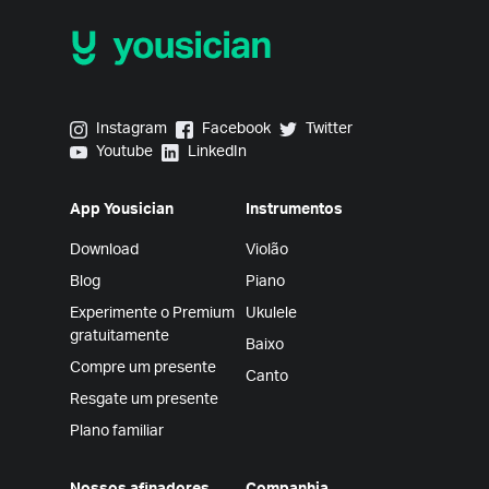
Yousician on Instagram
Yousician on Facebook
Yousician on Twitter
Instagram
Facebook
Twitter
Yousician on Youtube
Yousician on LinkedIn
Youtube
LinkedIn
App Yousician
Instrumentos
Download
Violão
Blog
Piano
Experimente o Premium
Ukulele
gratuitamente
Baixo
Compre um presente
Canto
Resgate um presente
Plano familiar