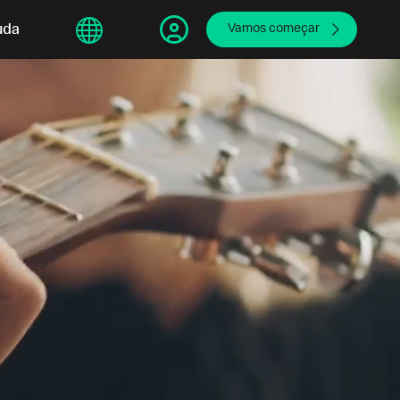
sphere
uda
繁體中文
Vamos começar