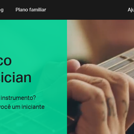
og
Plano familiar
Aj
co
ician
 instrumento?
você um iniciante