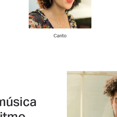
Canto
música
ritmo