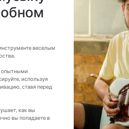
добном
а инструменте веселым
рства.
м опытными
ируйте, используя
ивацию, ставя перед
ушает, как вы
очно вы попадаете в