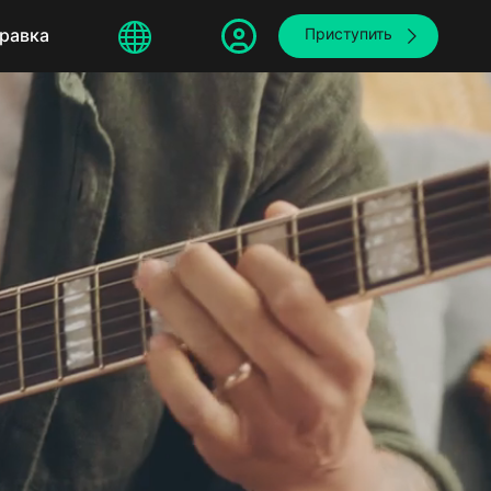
sphere
равка
繁體中文
Приступить