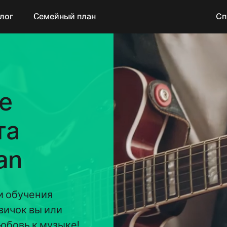
лог
Cемейный план
Сп
е
та
an
и обучения
вичок вы или
юбовь к музыке!