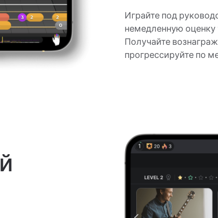
Играйте под руковод
немедленную оценку 
Получайте вознаграж
прогрессируйте по м
й