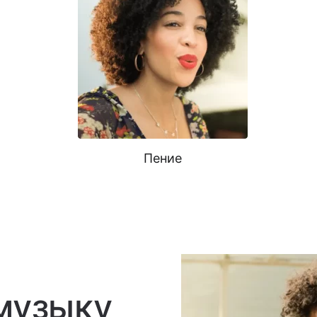
Пение
 музыку