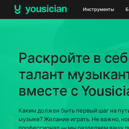
Инструменты
Б
Раскройте в себ
талант музыкан
вместе с Yousici
Каким должен быть первый шаг на пут
музыке? Желание играть. Не важно, но
профессионал — мы разделяем вашу л