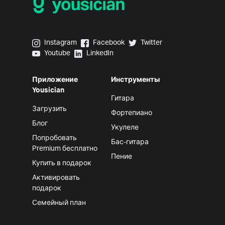
Yousician on Instagram
Yousician on Facebook
Yousician on Twitter
Instagram
Facebook
Twitter
Yousician on Youtube
Yousician on LinkedIn
Youtube
LinkedIn
Приложение
Инструменты
Yousician
Гитара
Загрузить
Фортепиано
Блог
Укулеле
Попробовать
Бас-гитара
Premium бесплатно
Пение
Купить в подарок
Активировать
подарок
Cемейный план