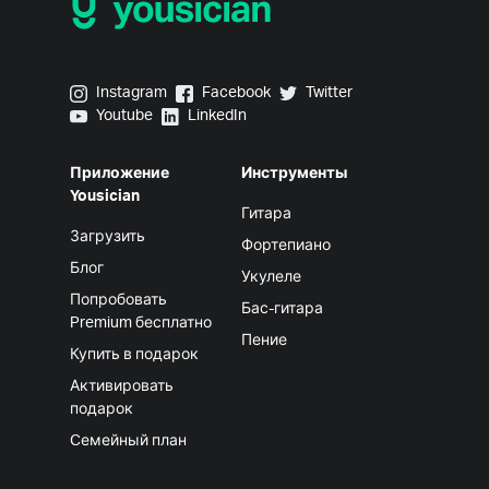
Yousician on Instagram
Yousician on Facebook
Yousician on Twitter
Instagram
Facebook
Twitter
Yousician on Youtube
Yousician on LinkedIn
Youtube
LinkedIn
Приложение
Инструменты
Yousician
Гитара
Загрузить
Фортепиано
Блог
Укулеле
Попробовать
Бас-гитара
Premium бесплатно
Пение
Купить в подарок
Активировать
подарок
Cемейный план