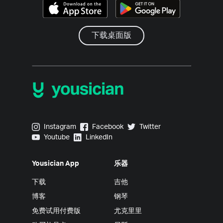
下载桌面版
Yousician on Instagram
Yousician on Facebook
Yousician on Twitter
Instagram
Facebook
Twitter
Yousician on Youtube
Yousician on LinkedIn
Youtube
LinkedIn
Yousician App
乐器
下载
吉他
博客
钢琴
免费试用付费版
尤克里里