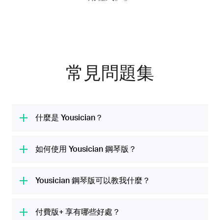
常見問題集
什麼是 Yousician？
Yousician 是全球第 #1 的音樂學習平台。我們
的使命是提供各類有趣的吉他、烏克麗麗、鋼
如何使用 Yousician 鋼琴版？
琴、貝斯和歌唱課程，幫所有人發揮他們的音樂
Yousician 會使用裝置上的麥克風收聽你彈奏鋼
潛力。我們每月跟 2000 萬人一起共享音樂時
琴或鍵盤。此應用程式會引導你學習彈奏音符、
Yousician 鋼琴版可以教我什麼？
光。
和弦及旋律鍵盤，並針對你的表現即時給予意
Yousician 鋼琴版會帶領你準備就緒並開始你的
見，讓你不需要支付昂貴的鋼琴班，就能輕鬆愉
第一堂課程。你可以遵循任一或所有的古典鋼
付費版+ 享有哪些好處？
快地學習鋼琴技巧、練習新樂曲及測試技巧。