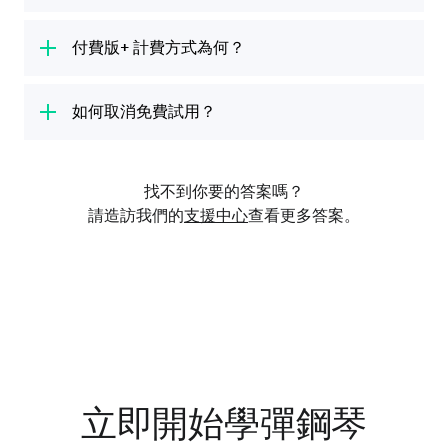
琴、流行鋼琴或鋼琴知識教程。我們的教程由音
你的付費版+ 免費試用包含付費版+ 方案的所有
樂專家設計，包含所有學習鋼琴必備的技能。
好處。你享有無限的課程時間，可以盡情學習不
付費版+ 計費方式為何？
中斷，還能存取整個資料庫的所有課程和熱門歌
你會學到和弦、指法、手的擺放位置和辨識樂譜
7 天免費試用結束後，我們將向你收取前述費用
曲，學習所有樂器（吉他、烏克麗麗、鋼琴、貝
等基本知識。完成基礎課程後，你會學習更多進
和適用稅費。如果你不想要訂購付費版+ 方案，
如何取消免費試用？
斯和歌唱）。
階技巧，例如雙手彈奏和在鍵盤上移動。適合所
最遲需於 7 天免費試用期結束前 24 小時取消會
有初學者、資深和各種程度的彈奏者。
免費試用取消方式，依啟用途徑而定：透過
員資格。付費版+ 有月付和年付方案。
iTunes (iOS)、Google Play (Android) 或在我們
找不到你要的答案嗎？
官網上使用簽帳金融卡 / 信用卡或 PayPal。如
請造訪我們的
支援中心
查看更多答案。
果你透過 iTunes 或 Google Play 啟用，你必須
經由 iTunes 或 Google Play 取消。
如果不確定你免費試用的啟用方式為何，請於官
網登入你的帳戶。向下捲動至「我的帳戶」頁面
的「訂閱」部份，查看你的供應商為何。
請注意，將 Yousician 從裝置上移除和刪除帳
立即開始學彈鋼琴
號，並不會取消你的免費試用。請務必於試用期
結束前至少 24 小時取消免費試用。如果你在試