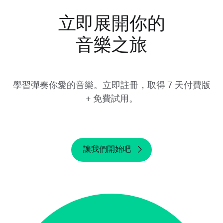
請注意，將 Yousician 從裝置上移除和刪除帳
立即展開你的
號，並不會取消你的免費試用。請務必於試用期
結束前至少 24 小時取消免費試用。如果你在試
音樂之旅
用期結束後才取消，我們將無法進行退款。
學習彈奏你愛的音樂。立即註冊，取得 7 天付費版
+ 免費試用。
讓我們開始吧