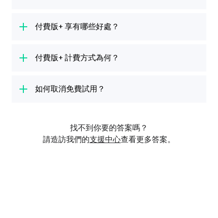
的教程，包含學習樂器所需的一切內容，幫助你
當然！你可以使用英文、西班牙文、法文、德
一步步學習。
文、荷蘭文、義大利文、俄文、巴西葡萄牙文、
付費版+ 享有哪些好處？
日文和中文（簡體或繁體）學習吉他。
不同的樂器有各自量身設計的課程內容，我們會
你的付費版+ 免費試用包含付費版+ 方案的所有
教你相關基礎技巧，像是手指位置、讀樂譜和樂
好處。你享有無限的課程時間，可以盡情學習不
付費版+ 計費方式為何？
理。在進階的課程中，你會學到更有挑戰性的技
中斷，還能存取整個資料庫的所有課程和熱門歌
巧。無論是零經驗的新手、資深樂手，還是任何
7 天免費試用結束後，我們將向你收取前述費用
曲，學習所有樂器（吉他、烏克麗麗、鋼琴、貝
程度的學生都非常適合。
和適用稅費。如果你不想要訂購付費版+ 方案，
如何取消免費試用？
斯和歌唱）。
最遲需於 7 天免費試用期結束前 24 小時取消會
免費試用取消方式，依啟用途徑而定：透過
員資格。付費版+ 有月付和年付方案。
iTunes (iOS)、Google Play (Android) 或在我們
找不到你要的答案嗎？
官網上使用簽帳金融卡 / 信用卡或 PayPal。如
請造訪我們的
支援中心
查看更多答案。
果你透過 iTunes 或 Google Play 啟用，你必須
經由 iTunes 或 Google Play 取消。
如果不確定你免費試用的啟用方式為何，請於官
網登入你的帳戶。向下捲動至「我的帳戶」頁面
的「訂閱」部份，查看你的供應商為何。