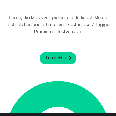
Beachten Sie, dass die Deinstallation von
Yousician von Ihrem Gerät oder die Löschung
Ihres Kontos Ihre kostenlose Test-Version
Lerne, die Musik zu spielen, die du liebst. Melde
nicht abbricht. Stellen Sie sicher, dass Sie die
dich jetzt an und erhalte eine kostenlose 7-tägige
kostenlose Test-Version mindestens 24
Premium+ Testversion.
Stunden vor Ablauf der Testperiode
kündigen. Wenn Sie nach Ablauf des
Testzeitraums kündigen, können wir Ihnen
keine Rückerstattung mehr gewähren.
Los geht's