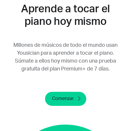
Aprende a tocar el
desde nuestro sitio web. En la página “Mi
cuenta”, desplázate hacia abajo para ver qué
piano hoy mismo
proveedor usaste en la sección de
suscripción.
Ten en cuenta que no se cancela la prueba
Millones de músicos de todo el mundo usan
gratuita cuando desinstalas Yousician de tu
Yousician para aprender a tocar el piano.
dispositivo o eliminas tu cuenta. Asegúrate
Súmate a ellos hoy mismo con una prueba
de cancelar la prueba gratuita como mínimo
gratuita del plan Premium+ de 7 días.
24 horas antes de que termine. Si la cancelas
después de este plazo, no podremos emitir
un reembolso.
Comenzar