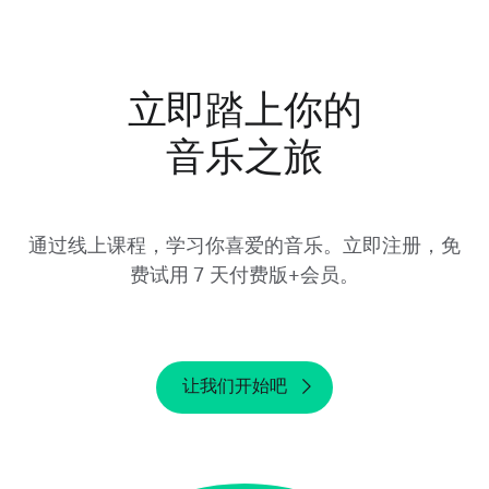
用，请于 Yousician 官网登录你的帐户。在“我
的帐户”页面上，向下滚动到“订阅”部分查看提
供商。
立即踏上你的
请注意，从设备上卸载 Yousician 或删除帐户并
音乐之旅
不会导致免费试用取消。请务必在试用期结束前
至少 24 小时取消免费试用。如果您在试用期结
束后取消订单，我们将无法提供退款。
通过线上课程，学习你喜爱的音乐。立即注册，免
费试用 7 天付费版+会员。
让我们开始吧