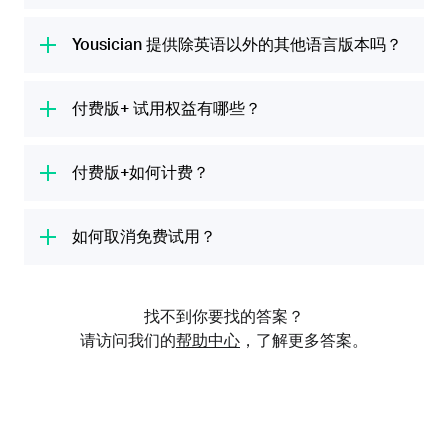
旋律，并为您提供实时反馈。Yousician能让您
Yousician 会让你先调弦，然后给你几分钟准
轻松愉快地学习技巧、练习新曲目，并测试您的
备，便可以开始你的第一堂课。我们精心设计的
Yousician 提供除英语以外的其他语言版本吗？
演奏能力，而您无需支付昂贵的音乐课费用。
课程都是根据音乐专家的建议打造，涵盖学习乐
是的！你可以用英语、西班牙语、法语、德语、
器所需的一切知识。
荷兰语、意大利语、俄语、巴西葡萄牙语、日语
付费版+ 试用权益有哪些？
和中文（简体或繁体中文）课程来学习吉他。
不同的乐器会有不同的课程设计，我们会教你基
您的付费版+免费试用版包括了 付费版+的全部
础知识，例如手指位置、五线谱月度和乐理讲
权益，即可用享受无限制、不间断的演奏时长，
付费版+如何计费？
解。随着你水平的进阶，会学到更具挑战性的技
无限制地访问我们的完整课程和热门歌曲库，并
巧。不论是初学者、资深音乐人，还是任何水平
7天免费试用期结束后，将向您收取前述金额和
可以访问所有乐器（吉他、尤克里里、钢琴、贝
的学员，都非常适合。
适用的税金。如果您不想购买付费版+会员，请
如何取消免费试用？
斯和声乐）的内容。
在 7 天免费试用期结束前至少 24 小时取消会员
如何取消免费试用，取决于开启试用的方式：使
资格。付费版+提供月付或年付方案。
用 iTunes (iOS)、Google Play（安卓） 与在
找不到你要找的答案？
Yousician 网站上使用借记卡/信用卡或 PayPal
请访问我们的
帮助中心
，了解更多答案。
的取消方式不同。如通过 iTunes 或 Google
Play 开启免费试用，则必须通过 iTunes 或
Google Play 取消试用。
如果你不确定自己是以哪种方式开启免费了试