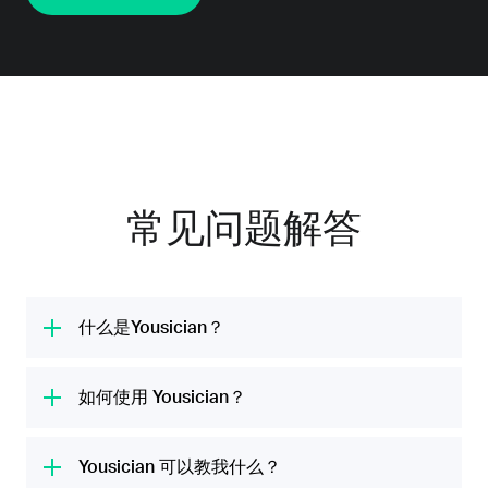
常见问题解答
什么是Yousician？
Yousician 是全球领先的音乐学习平台。我们的
使命是通过有趣的吉他、尤克里里、钢琴、贝斯
如何使用 Yousician？
和声乐课程，帮助每个人发掘自己的音乐潜力。
Yousician通过您设备中的麦克风聆听您弹奏乐
我们每月为 2000 万用户的生活注入音乐的快
器或歌唱，应用程序将指导您学习音符、和弦和
Yousician 可以教我什么？
乐。