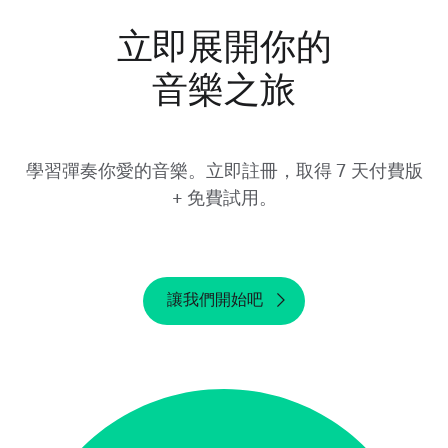
請注意，將 Yousician 從裝置上移除和刪除帳
立即展開你的
號，並不會取消你的免費試用。請務必於試用期
結束前至少 24 小時取消免費試用。如果你在試
音樂之旅
用期結束後才取消，我們將無法進行退款。
學習彈奏你愛的音樂。立即註冊，取得 7 天付費版
+ 免費試用。
讓我們開始吧