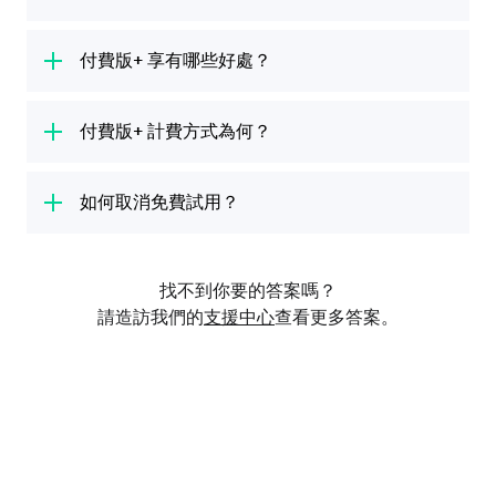
的教程，包含學習樂器所需的一切內容，幫助你
當然！你可以使用英文、西班牙文、法文、德
一步步學習。
文、荷蘭文、義大利文、俄文、巴西葡萄牙文、
付費版+ 享有哪些好處？
日文和中文（簡體或繁體）學習吉他。
不同的樂器有各自量身設計的課程內容，我們會
你的付費版+ 免費試用包含付費版+ 方案的所有
教你相關基礎技巧，像是手指位置、讀樂譜和樂
好處。你享有無限的課程時間，可以盡情學習不
付費版+ 計費方式為何？
理。在進階的課程中，你會學到更有挑戰性的技
中斷，還能存取整個資料庫的所有課程和熱門歌
巧。無論是零經驗的新手、資深樂手，還是任何
7 天免費試用結束後，我們將向你收取前述費用
曲，學習所有樂器（吉他、烏克麗麗、鋼琴、貝
程度的學生都非常適合。
和適用稅費。如果你不想要訂購付費版+ 方案，
如何取消免費試用？
斯和歌唱）。
最遲需於 7 天免費試用期結束前 24 小時取消會
免費試用取消方式，依啟用途徑而定：透過
員資格。付費版+ 有月付和年付方案。
iTunes (iOS)、Google Play (Android) 或在我們
找不到你要的答案嗎？
官網上使用簽帳金融卡 / 信用卡或 PayPal。如
請造訪我們的
支援中心
查看更多答案。
果你透過 iTunes 或 Google Play 啟用，你必須
經由 iTunes 或 Google Play 取消。
如果不確定你免費試用的啟用方式為何，請於官
網登入你的帳戶。向下捲動至「我的帳戶」頁面
的「訂閱」部份，查看你的供應商為何。