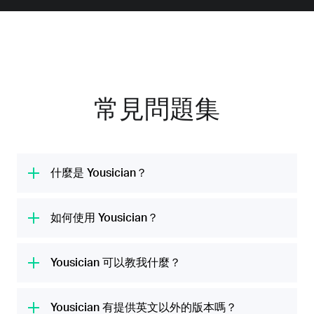
常見問題集
什麼是 Yousician？
Yousician 是全球第 #1 的音樂學習平台。我們
的使命是提供各類有趣的吉他、烏克麗麗、鋼
如何使用 Yousician？
琴、貝斯和歌唱課程，幫所有人發揮他們的音樂
Yousician 應用程式會透過裝置的麥克風聆聽你
潛力。我們每月跟 2000 萬人一起共享音樂時
彈奏樂器或演唱歌曲，對你的表現即時給予意
Yousician 可以教我什麼？
光。
見，並引導你學習音符、和弦和旋律，讓你無需
Yousician 幾分鐘內就可以幫你調好音，讓你可
付費上昂貴的音樂班，就能輕鬆愉快地學習技
以馬上開始第一堂課。由我們音樂專家精心設計
Yousician 有提供英文以外的版本嗎？
巧、練習新樂曲及測試技巧。