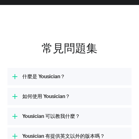
常見問題集
什麼是 Yousician？
Yousician 是全球第 #1 的音樂學習平台。我們
的使命是提供各類有趣的吉他、烏克麗麗、鋼
如何使用 Yousician？
琴、貝斯和歌唱課程，幫所有人發揮他們的音樂
Yousician 應用程式會透過裝置的麥克風聆聽你
潛力。我們每月跟 2000 萬人一起共享音樂時
彈奏樂器或演唱歌曲，對你的表現即時給予意
Yousician 可以教我什麼？
光。
見，並引導你學習音符、和弦和旋律，讓你無需
Yousician 幾分鐘內就可以幫你調好音，讓你可
付費上昂貴的音樂班，就能輕鬆愉快地學習技
以馬上開始第一堂課。由我們音樂專家精心設計
Yousician 有提供英文以外的版本嗎？
巧、練習新樂曲及測試技巧。