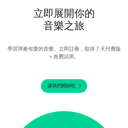
請注意，將 Yousician 從裝置上移除和刪除帳
立即展開你的
號，並不會取消你的免費試用。請務必於試用期
結束前至少 24 小時取消免費試用。如果你在試
音樂之旅
用期結束後才取消，我們將無法進行退款。
學習彈奏你愛的音樂。立即註冊，取得 7 天付費版
+ 免費試用。
讓我們開始吧