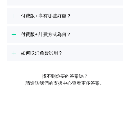
的教程，包含學習樂器所需的一切內容，幫助你
當然！你可以使用英文、西班牙文、法文、德
一步步學習。
文、荷蘭文、義大利文、俄文、巴西葡萄牙文、
付費版+ 享有哪些好處？
日文和中文（簡體或繁體）學習吉他。
不同的樂器有各自量身設計的課程內容，我們會
你的付費版+ 免費試用包含付費版+ 方案的所有
教你相關基礎技巧，像是手指位置、讀樂譜和樂
好處。你享有無限的課程時間，可以盡情學習不
付費版+ 計費方式為何？
理。在進階的課程中，你會學到更有挑戰性的技
中斷，還能存取整個資料庫的所有課程和熱門歌
巧。無論是零經驗的新手、資深樂手，還是任何
7 天免費試用結束後，我們將向你收取前述費用
曲，學習所有樂器（吉他、烏克麗麗、鋼琴、貝
程度的學生都非常適合。
和適用稅費。如果你不想要訂購付費版+ 方案，
如何取消免費試用？
斯和歌唱）。
最遲需於 7 天免費試用期結束前 24 小時取消會
免費試用取消方式，依啟用途徑而定：透過
員資格。付費版+ 有月付和年付方案。
iTunes (iOS)、Google Play (Android) 或在我們
找不到你要的答案嗎？
官網上使用簽帳金融卡 / 信用卡或 PayPal。如
請造訪我們的
支援中心
查看更多答案。
果你透過 iTunes 或 Google Play 啟用，你必須
經由 iTunes 或 Google Play 取消。
如果不確定你免費試用的啟用方式為何，請於官
網登入你的帳戶。向下捲動至「我的帳戶」頁面
的「訂閱」部份，查看你的供應商為何。