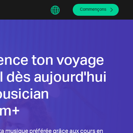
sphere
繁體中文
Commençons
nce ton voyage
 dès aujourd'hui
ousician
um+
ta musique préférée grâce aux cours en