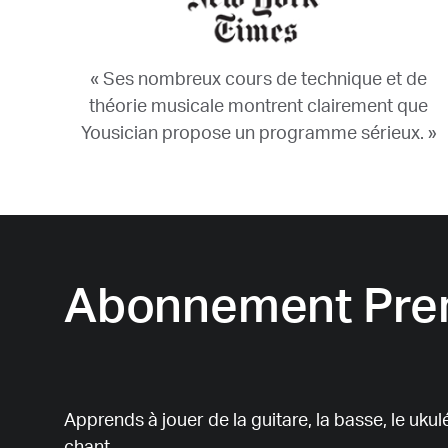
« Ses nombreux cours de technique et de
théorie musicale montrent clairement que
Yousician propose un programme sérieux. »
Abonnement Pr
Apprends à jouer de la guitare, la basse, le ukulél