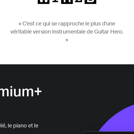
« C'est ce qui se rapproche le plus d'une
véritable version instrumentale de Guitar Hero.
»
emium+
é, le piano et le