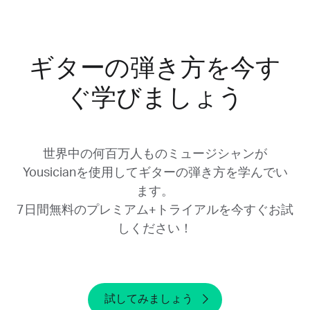
開始した場合は、iTunesまたはGoogle Play経
由でキャンセルする必要があります。
ギターの弾き方を今す
どのように無料トライアルを開始したか不明な
場合は、当社のウェブサイトからお使いのアカ
ぐ学びましょう
ウントにログインしてください。マイアカウン
トページで「サブスクリプション」セクション
が表示されるまで下にスクロールし、使用した
プロバイダーを確認してください。
世界中の何百万人ものミュージシャンが
Yousicianを使用してギターの弾き方を学んでい
デバイスからYousicianをアンインストールし
ます。
たり、アカウントを削除したりしても、無料ト
7日間無料のプレミアム+トライアルを今すぐお試
ライアルはキャンセルされないことにご注意く
ださい。無料トライアルが終了する24時間前
しください！
までにキャンセルする必要があります。トライ
アル期間が終了してからキャンセルした場合、
払い戻しを受けることはできません。
試してみましょう