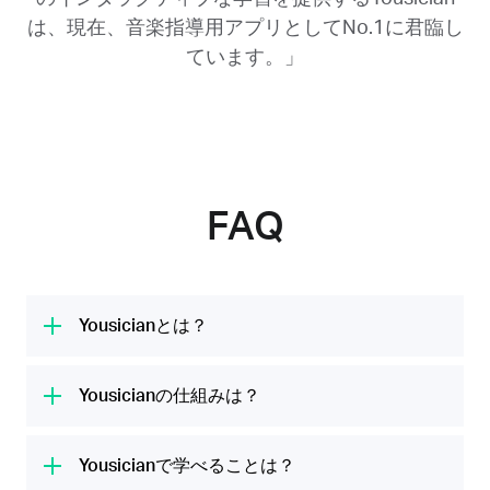
は、現在、音楽指導用アプリとしてNo.1に君臨し
ています。」
FAQ
Yousicianとは？
Yousicianは世界No.1の音楽学習プラットフォ
ームです。私たちはあらゆる人々の音楽の可能
Yousicianの仕組みは？
性を引き出したいと考えています。楽しい音楽
Yousicianはお使いのデバイスのマイクを使用
のレッスンを通じて、ギター、ウクレレ、ピア
して、あなたの演奏や歌を聴き取ります。アプ
Yousicianで学べることは？
ノ、ベース、歌を学ぶことができます。毎月