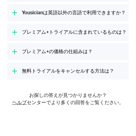
リは音符、コード、メロディーの学習方法をガ
2000万の人々の音楽生活をサポートしていま
Yousicianではチューニングを完了した後、初
イドし、あなたの演奏や歌の評価をリアルタイ
す。
回レッスンを数分で開始できます。慎重に設計
Yousicianは英語以外の言語で利用できますか？
ムに知らせます。高額な音楽レッスンを受けな
されたレッスンプランには楽器を学ぶために必
くても、楽しく簡単にテクニックを学び、新し
はい。英語、スペイン語、フランス語、ドイツ
要なものがすべて揃っています。これは音楽の
い曲を練習し、自分のスキルを試すことができ
語、オランダ語、イタリア語、ロシア語、ポル
プレミアム+トライアルに含まれているものは？
専門家の意見に基づいています。
ます。
トガル語（ブラジル）、日本語、中国語（簡体
プレミアム+トライアルには、プレミアム+で
字または繁体字）でギターを学ぶことができま
どの楽器の演奏を学んでいるかに応じて、指の
提供されるものすべてが含まれています。無制
プレミアム+の価格の仕組みは？
す。
配置、楽譜の読み方、音楽理論などの基本を学
限（中断なし）の演奏時間、レッスンや人気曲
びます。上達するにつれてより難しいテクニッ
7日間の無料トライアルが終了すると、指定さ
が収録されたライブラリー全体への無制限アク
クを学びます。ビギナーから上級者に至るま
れている料金と税金が課金されるようになりま
無料トライアルをキャンセルする方法は？
セス、すべての楽器（ギター、ウクレレ、ピア
で、あらゆる人々に対応します。
す。プレミアム+の購入を希望されない場合
ノ、ベース、ボイス）へのアクセスが含まれて
無料トライアルをキャンセルする方法は、無料
は、7日間の無料トライアルが終了する24時間
います。
トライアルを開始した方法によって異なりま
前までにメンバーシップをキャンセルしてくだ
お探しの答えが見つかりませんか？
す。つまり、iTunes（iOS）を使用して開始し
さい。プレミアム+は月間プランまたは年間プ
ヘルプ
センターでより多くの回答をご覧ください。
たか、Google Play（Android）を使用して開
ランとしてご利用いただけます。
始したか、デビットカード/クレジットカード
またはPayPalを指定して当社のウェブサイト
から開始したかによって異なります。無料トラ
イアルをiTunesまたはGoogle Playを使用して