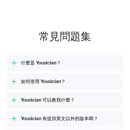
常見問題集
什麼是 Yousician？
Yousician 是全球第 #1 的音樂學習平台。我們
的使命是提供各類有趣的吉他、烏克麗麗、鋼
如何使用 Yousician？
琴、貝斯和歌唱課程，幫所有人發揮他們的音樂
Yousician 應用程式會透過裝置的麥克風聆聽你
潛力。我們每月跟 2000 萬人一起共享音樂時
彈奏樂器或演唱歌曲，對你的表現即時給予意
Yousician 可以教我什麼？
光。
見，並引導你學習音符、和弦和旋律，讓你無需
Yousician 幾分鐘內就可以幫你調好音，讓你可
付費上昂貴的音樂班，就能輕鬆愉快地學習技
以馬上開始第一堂課。由我們音樂專家精心設計
Yousician 有提供英文以外的版本嗎？
巧、練習新樂曲及測試技巧。
的教程，包含學習樂器所需的一切內容，幫助你