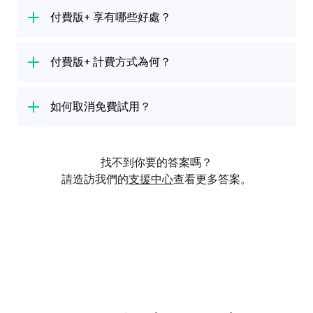
當然！你可以使用英文、西班牙文、法文、德
一步步學習。
文、荷蘭文、義大利文、俄文、巴西葡萄牙文、
付費版+ 享有哪些好處？
日文和中文（簡體或繁體）學習吉他。
不同的樂器有各自量身設計的課程內容，我們會
你的付費版+ 免費試用包含付費版+ 方案的所有
教你相關基礎技巧，像是手指位置、讀樂譜和樂
好處。你享有無限的課程時間，可以盡情學習不
付費版+ 計費方式為何？
理。在進階的課程中，你會學到更有挑戰性的技
中斷，還能存取整個資料庫的所有課程和熱門歌
巧。無論是零經驗的新手、資深樂手，還是任何
7 天免費試用結束後，我們將向你收取前述費用
曲，學習所有樂器（吉他、烏克麗麗、鋼琴、貝
程度的學生都非常適合。
和適用稅費。如果你不想要訂購付費版+ 方案，
如何取消免費試用？
斯和歌唱）。
最遲需於 7 天免費試用期結束前 24 小時取消會
免費試用取消方式，依啟用途徑而定：透過
員資格。付費版+ 有月付和年付方案。
iTunes (iOS)、Google Play (Android) 或在我們
找不到你要的答案嗎？
官網上使用簽帳金融卡 / 信用卡或 PayPal。如
請造訪我們的
支援中心
查看更多答案。
果你透過 iTunes 或 Google Play 啟用，你必須
經由 iTunes 或 Google Play 取消。
如果不確定你免費試用的啟用方式為何，請於官
網登入你的帳戶。向下捲動至「我的帳戶」頁面
的「訂閱」部份，查看你的供應商為何。
請注意，將 Yousician 從裝置上移除和刪除帳