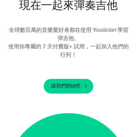
現在一起來彈奏吉他
號，並不會取消你的免費試用。請務必於試用期
結束前至少 24 小時取消免費試用。如果你在試
用期結束後才取消，我們將無法進行退款。
全球數百萬的音樂愛好者都在使用 Yousician 學習
彈吉他。
使用你專屬的 7 天付費版+ 試用，一起加入他們的
行列！
讓我們開始吧