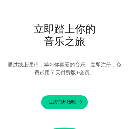
用，请于 Yousician 官网登录你的帐户。在“我
的帐户”页面上，向下滚动到“订阅”部分查看提
供商。
立即踏上你的
请注意，从设备上卸载 Yousician 或删除帐户并
音乐之旅
不会导致免费试用取消。请务必在试用期结束前
至少 24 小时取消免费试用。如果您在试用期结
束后取消订单，我们将无法提供退款。
通过线上课程，学习你喜爱的音乐。立即注册，免
费试用 7 天付费版+会员。
让我们开始吧