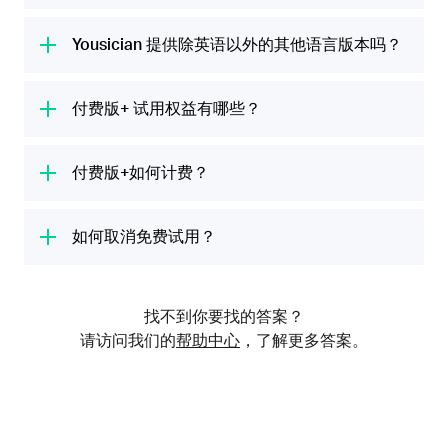
旋律，并为您提供实时反馈。Yousician能让您
Yousician 会让你先调弦，然后给你几分钟准
轻松愉快地学习技巧、练习新曲目，并测试您的
备，便可以开始你的第一堂课。我们精心设计的
Yousician 提供除英语以外的其他语言版本吗？
演奏能力，而您无需支付昂贵的音乐课费用。
课程都是根据音乐专家的建议打造，涵盖学习乐
是的！你可以用英语、西班牙语、法语、德语、
器所需的一切知识。
荷兰语、意大利语、俄语、巴西葡萄牙语、日语
付费版+ 试用权益有哪些？
和中文（简体或繁体中文）课程来学习吉他。
不同的乐器会有不同的课程设计，我们会教你基
您的付费版+免费试用版包括了 付费版+的全部
础知识，例如手指位置、五线谱月度和乐理讲
权益，即可用享受无限制、不间断的演奏时长，
付费版+如何计费？
解。随着你水平的进阶，会学到更具挑战性的技
无限制地访问我们的完整课程和热门歌曲库，并
巧。不论是初学者、资深音乐人，还是任何水平
7天免费试用期结束后，将向您收取前述金额和
可以访问所有乐器（吉他、尤克里里、钢琴、贝
的学员，都非常适合。
适用的税金。如果您不想购买付费版+会员，请
如何取消免费试用？
斯和声乐）的内容。
在 7 天免费试用期结束前至少 24 小时取消会员
如何取消免费试用，取决于开启试用的方式：使
资格。付费版+提供月付或年付方案。
用 iTunes (iOS)、Google Play（安卓） 与在
找不到你要找的答案？
Yousician 网站上使用借记卡/信用卡或 PayPal
请访问我们的
帮助中心
，了解更多答案。
的取消方式不同。如通过 iTunes 或 Google
Play 开启免费试用，则必须通过 iTunes 或
Google Play 取消试用。
如果你不确定自己是以哪种方式开启免费了试