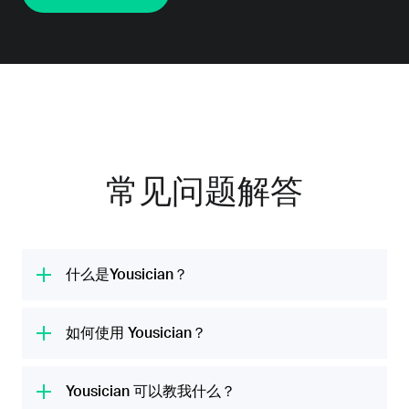
常见问题解答
什么是Yousician？
Yousician 是全球领先的音乐学习平台。我们的
使命是通过有趣的吉他、尤克里里、钢琴、贝斯
如何使用 Yousician？
和声乐课程，帮助每个人发掘自己的音乐潜力。
Yousician通过您设备中的麦克风聆听您弹奏乐
我们每月为 2000 万用户的生活注入音乐的快
器或歌唱，应用程序将指导您学习音符、和弦和
Yousician 可以教我什么？
乐。