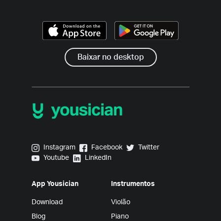
Baixar no desktop
Yousician on Instagram
Yousician on Facebook
Yousician on Twitter
Instagram
Facebook
Twitter
Yousician on Youtube
Yousician on LinkedIn
Youtube
LinkedIn
App Yousician
Instrumentos
Download
Violão
Blog
Piano