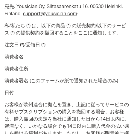
宛先: Yousician Oy, Siltasaarenkatu 16, 00530 Helsinki,
Finland,
support@yousician.com
:
私/私たち (*) は、以下の商品 (*) の販売契約/以下のサービ
ス (*) の提供契約を撤回することをここに通知します。
注文日 (*)/受領日 (*)
消費者名
消費者住所
消費者署名 (このフォームが紙で通知された場合のみ)
日付
お客様が欧州連合に拠点を置き、上記に従ってサービスの
有料サブスクリプションの購入を撤回する場合、お客様
は、購入撤回の決定を当社に通知した日から14日以内に、
遅滞なく、いかなる場合でも14日以内に購入代金の払い戻
しを受ける権利があります。ただし、お客様が明示的に権