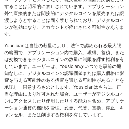
することは明示的に禁止されています。アプリケーション
外で直接的または間接的にデジタルコインを販売または譲
渡しようとすることは固く禁じられており、デジタルコイ
ンが無効になり、アカウントが停止される可能性がありま
す。
Yousicianは自社の裁量により、法律で認められる最大限
の範囲で、アプリケーション内で購入、獲得、蓄積、また
は交換できるデジタルコインの数量に制限を課す権利を有
しています。ユーザーは、Yousicianがいつでも事前の通
知なしに、デジタルコインの認識価値または購入価格に影
響を与える可能性のある措置を講じる可能性があることを
承認し、同意するものとします。Yousicianはさらに、正
当な理由により許可された場合、ユーザーがデジタルコイ
ンにアクセスしたり使用したりする能力を含め、アプリケ
ーション通貨の機能を管理、変更、代替、置換、停止、キ
ャンセル、または削除する権利を有しています。