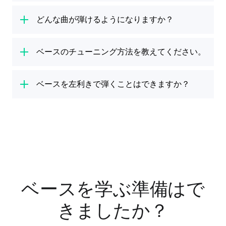
ックをすべて教えます。また、知識をテーマに
いろいろなベース奏者がいるように、ベースも
きます。どのフレットで弾けばいいか、音符を
したレッスンでは、音楽理論や音楽が実際にど
種類やサイズなどさまざま。ベース選びは、要
どんな曲が弾けるようになりますか？
数字で表示。各ベース弦は4本の横線で表現さ
のように機能するかが学べます。
初心者向け
望と好み次第です。中でもエレクトリックベー
れ、最も低いE弦が一番下、最も高いG弦が一
のベース学習方法
Yousicianの曲のライブラリーには
に関するYousicianのガイド
ベースのた
スは、デバイスに接続できる素晴らしい選択肢
番上になります。Yousicianでは、通常のベー
を読んで、さあ、始めよう。
めの曲
ベースのチューニング方法を教えてください。
をはじめ、さまざまな楽器の曲が満載。
でしょう。アコースティックベースも、デバイ
スタブ譜とは異なり、個々の音をどの指で弾く
ロック、ファンク、ポップス、カントリーな
スとマイクをベースの近くに置くと、演奏が開
かを色分けして表示。設定から、タブだけでな
ベースの演奏にチューニングは欠かせません。
ど、あらゆるレベルの演奏に合った曲がきっと
始でき有効です。詳しくは
ベース購入ガイド
を
く、様々な表記スタイルを変更することができ
Yousicianでは、チューニングのためのレッス
ベースを左利きで弾くことはできますか？
見つかるはず。Yousicianのベースタブ譜で、
ご覧ください。初心者向けのベースの選び方も
ます。
ンとツールの両方をご用意。Yousicianの高度
曲の学習や演奏も簡単。曲のライブラリーに
ご紹介しています。
左利きのベース奏者に朗報です。Yousicianで
なベースチューナーを使って、弦とチューニン
は、往年の定番曲から最新のヒット曲まで豊富
は、ベースを含むすべての楽器に左利き用モー
グ方法を学びましょう。自動モードにすると、
にラインナップしています。Yousicianのベー
ドをご用意。利き手を変えずにベースのスキル
ベースの開放弦を弾くと、どの弦を弾いている
ス曲のライブラリーをチェックしてお気に入り
を練習することが可能です! アプリの設定から
かを認識します。一方、マニュアルモードで
を見つけて！
左利きモードを有効にすると、左手がフレット
は、基準点として使える正しい音を再生しま
の手として表示され、コード表など役立つ情報
す。
の画面表示も変更されます。
ベースを学ぶ準備はで
きましたか？