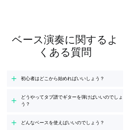
ベース演奏に関するよ
くある質問
初心者はどこから始めればいいしょう？
ベースを演奏するのに知っておくべきことがい
くつかあります。ベースのパーツを覚えるこ
どうやってタブ譜でギターを弾けばいいのでしょ
と。そして、ベースギターの弦と楽器のチュー
う？
ニング方法に慣れること。Yousicianでは、フ
ベースの弾き方を学ぶのに、スタンダードな楽
レット、プラッキング（プル）、リフ、ベース
譜を覚える必要はありません。ベース
どんなベースを使えばいいのでしょう？
タブ譜
な
ラインなど、ベースを弾くのに不可欠なテクニ
ら、簡単にお気に入りの曲を演奏することがで