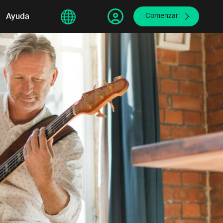
sphere
Ayuda
繁體中文
Comenzar