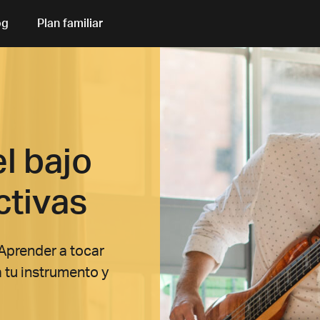
og
Plan familiar
l bajo
ctivas
 Aprender a tocar
a tu instrumento y