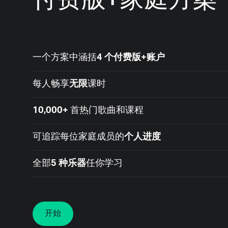
一个方案中涵括
4 个付费版+账户
每人畅享
无限
课时
10,000+
首热门歌曲和课程
可追踪每位家庭成员的
个人进度
全部
5 种乐器
任你学习
开始