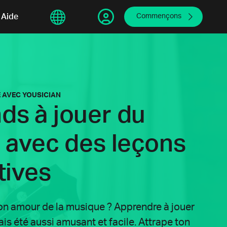
sphere
Aide
繁體中文
Commençons
 AVEC YOUSICIAN
ds à jouer du
é avec des leçons
tives
ton amour de la musique ? Apprendre à jouer
ais été aussi amusant et facile. Attrape ton