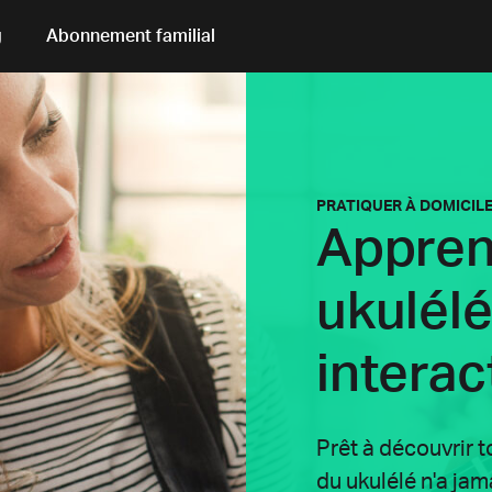
g
Abonnement familial
PRATIQUER À DOMICILE
Appren
ukulél
interac
Prêt à découvrir 
du ukulélé n'a jam