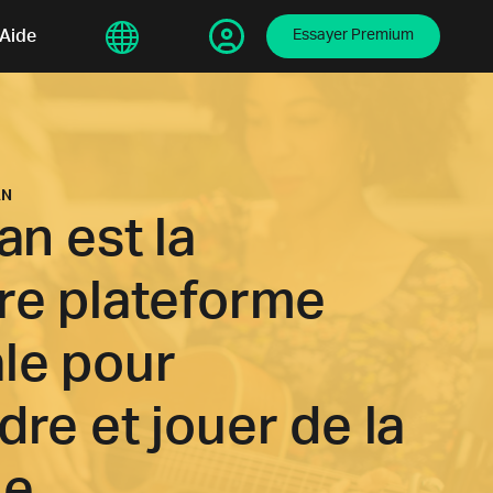
sphere
Aide
繁體中文
Essayer Premium
AN
an est la
re plateforme
le pour
re et jouer de la
ue