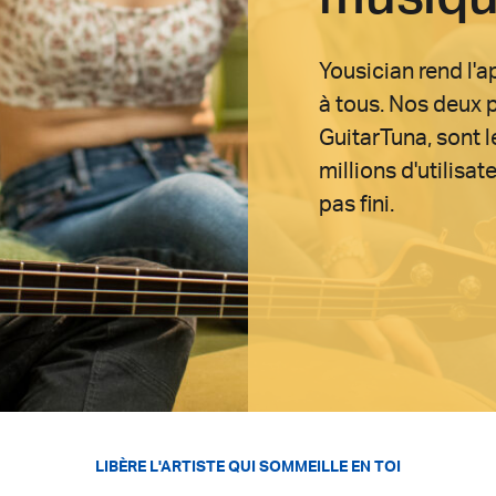
Yousician rend l'
à tous. Nos deux p
GuitarTuna, sont 
millions d'utilisa
pas fini.
LIBÈRE L'ARTISTE QUI SOMMEILLE EN TOI