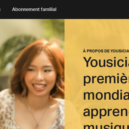
g
Abonnement familial
À PROPOS DE
YOUSICI
Yousici
premiè
mondia
apprend
musiq