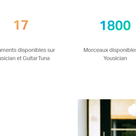
Morceaux disponible
uments disponibles sur
Yousician
sician et GuitarTuna