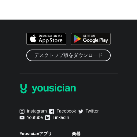
デスクトップ版をダウンロード
Yousician on Instagram
Yousician on Facebook
Yousician on Twitter
Instagram
Facebook
Twitter
Yousician on Youtube
Yousician on LinkedIn
Youtube
LinkedIn
Yousicianアプリ
楽器