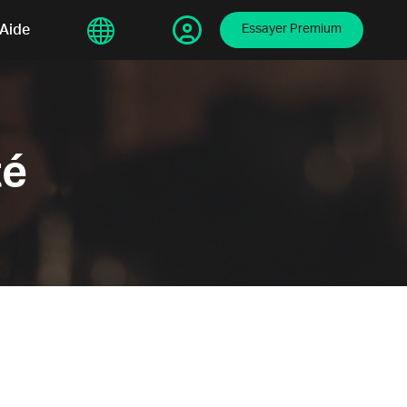
sphere
Aide
繁體中文
Essayer Premium
té