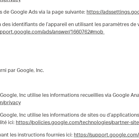
és de Google Ads via la page suivante:
https://adssettings.g
des identifiants de l’appareil en utilisant les paramètres de 
support.google.com/ads/answer/1660762#mob
rni par Google, Inc.
oogle, Inc utilise les informations recueillies via Google Anal
m/privacy
oogle, Inc utilise les informations de sites ou d’applications
ité ici:
https://policies.google.com/technologies/partner-sit
nt les instructions fournies ici:
https://support.google.com