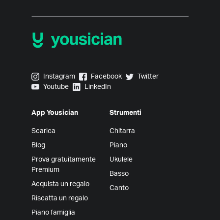
Yousician on Instagram
Yousician on Facebook
Yousician on Twitter
Instagram
Facebook
Twitter
Yousician on Youtube
Yousician on LinkedIn
Youtube
LinkedIn
App Yousician
Strumenti
Scarica
Chitarra
Blog
Piano
Prova gratuitamente
Ukulele
Premium
Basso
Acquista un regalo
Canto
Riscatta un regalo
Piano famiglia