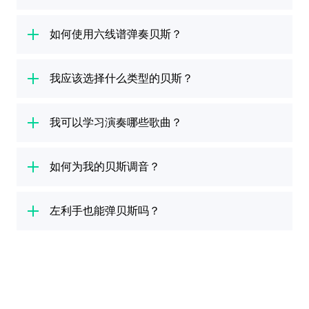
学习弹奏贝斯前，您需了解以下事项：首先，您
需要认识贝斯的各个部位，熟悉贝斯琴弦，并学
如何使用六线谱弹奏贝斯？
会调音。Yousician 将为您提供倾力帮助，教授
理解并读懂标准乐谱并非学习弹奏贝斯的必需技
包括按弦、拨弦、连复段、走路低音等必备贝斯
能，贝斯
我应该选择什么类型的贝斯？
六线谱
则能助您轻松学习弹奏心爱的曲
弹奏技巧。我们还提供缤纷主题课程，帮助您学
目。在六线谱中，音符由数字表示，指示如何按
习乐理和实际音乐知识。请参阅
贝斯学习新手指
贝斯种类繁多，尺寸各有不同，应根据个人需求
弦弹奏；贝斯琴弦由四条横线表示，最低音 E
南
，开启您的学习之旅吧。
和偏好选择正确的贝斯类型。若您想将贝斯与您
我可以学习演奏哪些歌曲？
弦位于最下方，最高音 G 弦位于最上方。为使
的设备相连接，电贝斯则是理想之选。而通过把
弹奏更加轻松，Yousician 并未采取常规的贝斯
Yousician 曲库囊括
贝斯
和其他乐器的众多弹奏
设备和麦克风放置于贝斯附近弹奏，木贝斯也可
六线谱模式，而是使用不同颜色指示应该用按弦
曲，涵盖摇滚、放克、流行、乡村等缤纷音乐类
如何为我的贝斯调音？
达到相同效果。您可参考 Yousician
贝斯购买指
手的哪根手指弹奏不同音符。除六线谱外，您还
型，为您提供各种难度的歌曲选择。曲库还收录
南
和建议，挑选适合新手的贝斯类型。
可在设置中选择不同的乐谱风格。
调音是贝斯弹奏的必备环节。Yousician 提供学
经典金曲和热门新曲，提供贝斯六线谱，让歌曲
习课程和工具，帮助您学习调音，了解贝斯琴
左利手也能弹贝斯吗？
学习和弹奏更加简单。即刻探索曲库内的贝斯弹
弦，并掌握 Yousician 高级贝斯调音器的使用方
奏曲，寻找您的心爱曲目。
左利手贝斯演奏者的福音！Yousician 为包括贝
法。自动模式将在您弹奏空弦时收音，识别您正
斯在内的所有乐器提供左手弹奏模式，让左利手
在弹奏的琴弦；手动模式则将弹奏正确的音符声
也能尽情练习弹奏技巧！您可在应用程序的设置
音，为您提供调音参考。
中打开左手弹奏模式，将按弦手设置为左手，即
可改变吉他和弦谱和其他实用信息在屏幕上的呈