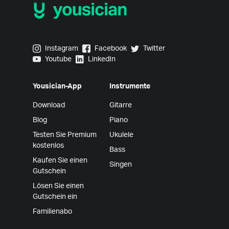
Yousician on Instagram
Yousician on Facebook
Yousician on Twitter
Instagram
Facebook
Twitter
Yousician on Youtube
Yousician on LinkedIn
Youtube
LinkedIn
Yousician-App
Instrumente
Download
Gitarre
Blog
Piano
Testen Sie Premium
Ukulele
kostenlos
Bass
Kaufen Sie einen
Singen
Gutschein
Lösen Sie einen
Gutschein ein
Familienabo