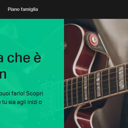
Piano famiglia
a che è
an
uoi farlo! Scopri
u sia agli inizi o