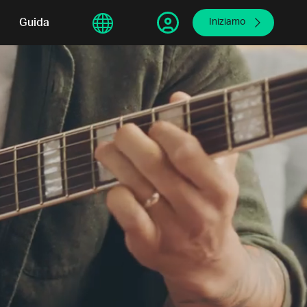
sphere
Guida
繁體中文
Iniziamo