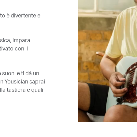
o è divertente e
usica, impara
ivato con il
 suoni e ti dà un
n Yousician saprai
a tastiera e quali