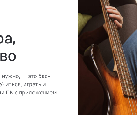
ра,
во
 нужно, — это бас-
Учиться, играть и
или ПК с приложением