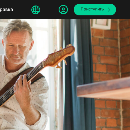
sphere
равка
繁體中文
Приступить