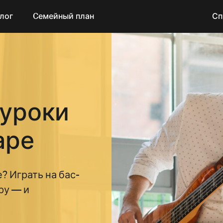
лог
Cемейный план
Сп
 уроки
аре
? Играть на бас-
ру — и