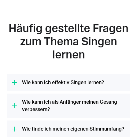
Häufig gestellte Fragen
zum Thema Singen
lernen
Wie kann ich effektiv Singen lernen?
Wenn Sie Singen lernen, ist es entscheidend,
den richtigen Übungsansatz zu finden. Genau
Wie kann ich als Anfänger meinen Gesang
wie Ihre Gesangsstimme ist auch die Art und
verbessern?
Weise, wie Sie das Singen am besten lernen,
Als Anfänger sollten Sie einige Dinge
einzigartig für Sie. Wenn Sie ein besserer
beachten, wenn Sie das
Wie finde ich meinen eigenen Stimmumfang?
Singen erlernen
Sänger werden wollen, setzen Sie sich
möchten. Bevor Sie Ihren Stimmbändern