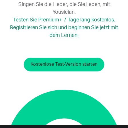
einfacher.
Männliche Sänger
können
Singen Sie die Lieder, die Sie lieben, mit
Gesangsübungen machen und Ihre
Probleme bekommen, wenn ein Lied, das sie
Yousician.
Singstimme trainieren.
singen möchten, hohe Töne enthält, die sie
Testen Sie Premium+ 7 Tage lang kostenlos.
nicht treffen können.
Registrieren Sie sich und beginnen Sie jetzt mit
dem Lernen.
Kostenlose Test-Version starten