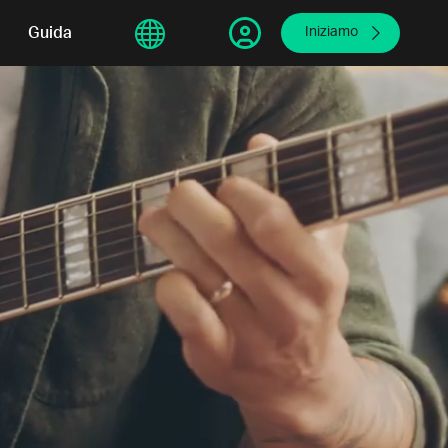
sphere
Guida
繁體中文
Iniziamo