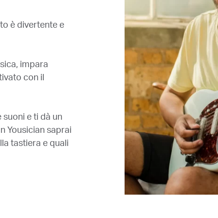
o è divertente e
usica, impara
ivato con il
 suoni e ti dà un
n Yousician saprai
a tastiera e quali