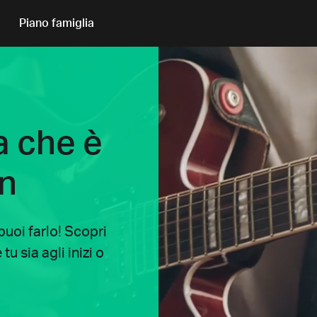
Piano famiglia
a che è
an
uoi farlo! Scopri
u sia agli inizi o