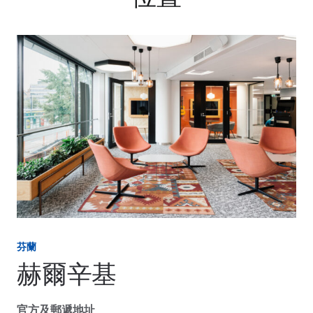
芬蘭
赫爾辛基
官方及郵遞地址